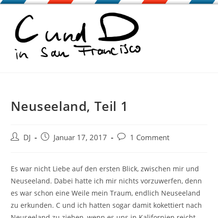
Zum
Inhalt
springen
Neuseeland, Teil 1
Beitrags-
Beitrag
Beitrags-
DJ
Januar 17, 2017
1 Comment
Autor:
veröffentlicht:
Kommentare:
Es war nicht Liebe auf den ersten Blick, zwischen mir und
Neuseeland. Dabei hatte ich mir nichts vorzuwerfen, denn
es war schon eine Weile mein Traum, endlich Neuseeland
zu erkunden. C und ich hatten sogar damit kokettiert nach
Neuseeland zu ziehen, wenn es uns in Kalifornien reicht.