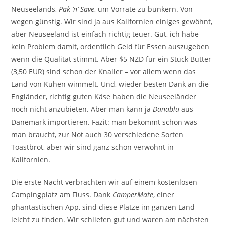
Neuseelands,
Pak ‘n’ Save
, um Vorräte zu bunkern. Von
wegen günstig. Wir sind ja aus Kalifornien einiges gewöhnt,
aber Neuseeland ist einfach richtig teuer. Gut, ich habe
kein Problem damit, ordentlich Geld für Essen auszugeben
wenn die Qualität stimmt. Aber $5 NZD für ein Stück Butter
(3,50 EUR) sind schon der Knaller – vor allem wenn das
Land von Kühen wimmelt. Und, wieder besten Dank an die
Engländer, richtig guten Käse haben die Neuseeländer
noch nicht anzubieten. Aber man kann ja
Danablu
aus
Dänemark importieren. Fazit: man bekommt schon was
man braucht, zur Not auch 30 verschiedene Sorten
Toastbrot, aber wir sind ganz schön verwöhnt in
Kalifornien.
Die erste Nacht verbrachten wir auf einem kostenlosen
Campingplatz am Fluss. Dank
CamperMate
, einer
phantastischen App, sind diese Plätze im ganzen Land
leicht zu finden. Wir schliefen gut und waren am nächsten