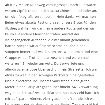
4h für 7 Meilen Rundweg vorausgesagt – nach 1,5h waren
wir am Gipfel. Dort standen ca. 30 Chinesen und Inder an,
um sich fotografieren zu lassen. Nein danke, wir machten
lieber etwas abseits Rast und aßen unsere Brote. Für den
Abstieg wählten wir dann eine andere Route, auf der wir
kaum auf andere Menschen trafen. Anstatt der
vielbegangenen Autobahn, die wir hinauf genommen
hatten, stiegen wir auf einem schmalen Pfad hinab,
stoppten immer mal wieder, um uns Wildblumen und eine
Gruppe wilder Truthähne anzusehen und waren nach
weiteren 1,5h wieder am Auto. Dort erwartete uns
allerdings eine böse Überraschung: ein Strafzettel. Ich war
etwas zu weit in den schrägen Parkplatz hineingestoßen
und die Motorhaube unseres Vans stand einen guten
Meter in den Parkplatz gegenüber hinein. $43 Verwarnung
wegen parken auf zwei Stellflächen. Aha, das Geld hätte ich
mir auf sparen können. Aber glaubt mir, Freunde, ich war
keineswegs der einzige, den es an diesem Tag erwischt hat.