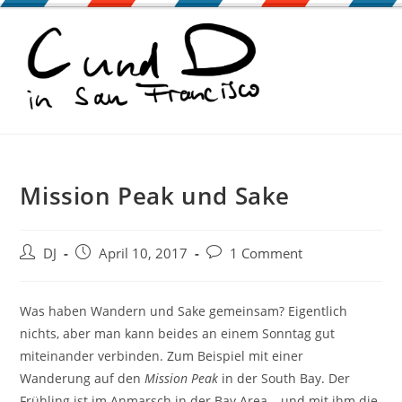
Zum
Inhalt
springen
Mission Peak und Sake
Beitrags-
Beitrag
Beitrags-
DJ
April 10, 2017
1 Comment
Autor:
veröffentlicht:
Kommentare:
Was haben Wandern und Sake gemeinsam? Eigentlich
nichts, aber man kann beides an einem Sonntag gut
miteinander verbinden. Zum Beispiel mit einer
Wanderung auf den
Mission Peak
in der South Bay. Der
Frühling ist im Anmarsch in der Bay Area – und mit ihm die