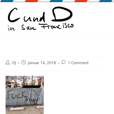
Zum
Inhalt
springen
Beitrags-
Beitrag
Beitrags-
DJ
Januar 14, 2018
1 Comment
Autor:
veröffentlicht:
Kommentare: