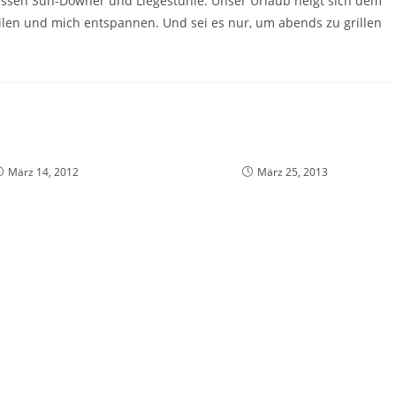
dessen Sun-Downer und Liegestühle. Unser Urlaub neigt sich dem
eilen und mich entspannen. Und sei es nur, um abends zu grillen
März 14, 2012
März 25, 2013