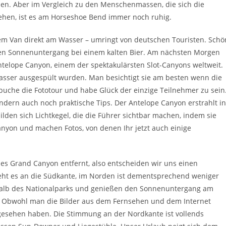
en. Aber im Vergleich zu den Menschenmassen, die sich die
ehen, ist es am Horseshoe Bend immer noch ruhig.
m Van direkt am Wasser – umringt von deutschen Touristen. Schö
en Sonnenuntergang bei einem kalten Bier. Am nächsten Morgen
Antelope Canyon, einem der spektakulärsten Slot-Canyons weltweit.
 Wasser ausgespült wurden. Man besichtigt sie am besten wenn die
buche die Fototour und habe Glück der einzige Teilnehmer zu sein
ndern auch noch praktische Tips. Der Antelope Canyon erstrahlt in
bilden sich Lichtkegel, die die Führer sichtbar machen, indem sie
anyon und machen Fotos, von denen Ihr jetzt auch einige
des Grand Canyon entfernt, also entscheiden wir uns einen
ieht es an die Südkante, im Norden ist dementsprechend weniger
rhalb des Nationalparks und genießen den Sonnenuntergang am
. Obwohl man die Bilder aus dem Fernsehen und dem Internet
esehen haben. Die Stimmung an der Nordkante ist vollends