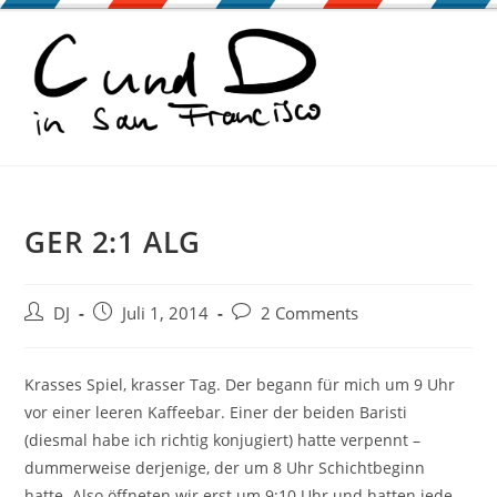
Zum
Inhalt
springen
GER 2:1 ALG
Beitrags-
Beitrag
Beitrags-
DJ
Juli 1, 2014
2 Comments
Autor:
veröffentlicht:
Kommentare:
Krasses Spiel, krasser Tag. Der begann für mich um 9 Uhr
vor einer leeren Kaffeebar. Einer der beiden Baristi
(diesmal habe ich richtig konjugiert) hatte verpennt –
dummerweise derjenige, der um 8 Uhr Schichtbeginn
hatte. Also öffneten wir erst um 9:10 Uhr und hatten jede