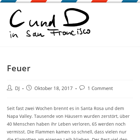
Zum
Inhalt
springen
Feuer
Beitrags-
Beitrag
Beitrags-
DJ
Oktober 18, 2017
1 Comment
Autor:
veröffentlicht:
Kommentare:
Seit fast zwei Wochen brennt es in Santa Rosa und dem
Napa Valley. Tausende von Häusern wurden zerstört, über
40 Menschen haben ihr Leben verloren, 65 werden noch
vermisst. Die Flammen kamen so schnell, dass vielen nur
die Klamotten am eigenen Leib blieben. Der Rest viel den