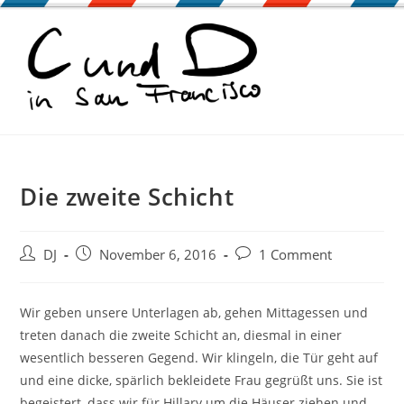
Zum
Inhalt
springen
Die zweite Schicht
Beitrags-
Beitrag
Beitrags-
DJ
November 6, 2016
1 Comment
Autor:
veröffentlicht:
Kommentare:
Wir geben unsere Unterlagen ab, gehen Mittagessen und
treten danach die zweite Schicht an, diesmal in einer
wesentlich besseren Gegend. Wir klingeln, die Tür geht auf
und eine dicke, spärlich bekleidete Frau gegrüßt uns. Sie ist
begeistert, dass wir für Hillary um die Häuser ziehen und