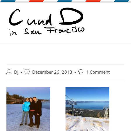
Zum
Inhalt
springen
Beitrags-
Beitrag
Beitrags-
DJ
Dezember 26, 2013
1 Comment
Autor:
veröffentlicht:
Kommentare: