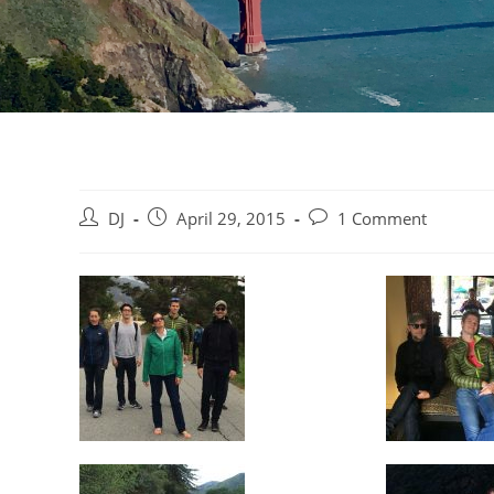
Beitrags-
Beitrag
Beitrags-
DJ
April 29, 2015
1 Comment
Autor:
veröffentlicht:
Kommentare: