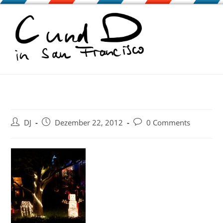
Zum
Inhalt
springen
Beitrags-
Beitrag
Beitrags-
DJ
Dezember 22, 2012
0 Comments
Autor:
veröffentlicht:
Kommentare: