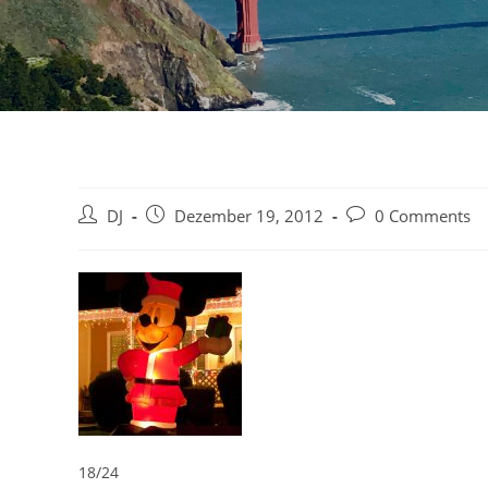
Beitrags-
Beitrag
Beitrags-
DJ
Dezember 19, 2012
0 Comments
Autor:
veröffentlicht:
Kommentare:
18/24