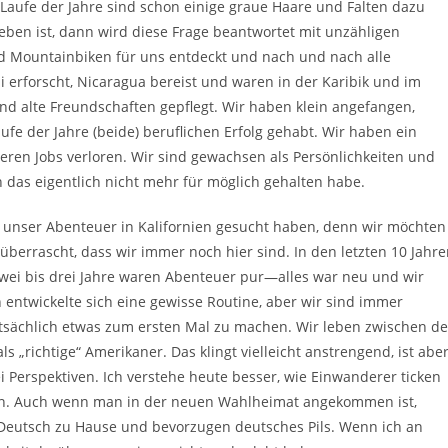
 Im Laufe der Jahre sind schon einige graue Haare und Falten dazu
eben ist, dann wird diese Frage beantwortet mit unzähligen
 Mountainbiken für uns entdeckt und nach und nach alle
i erforscht, Nicaragua bereist und waren in der Karibik und im
d alte Freundschaften gepflegt. Wir haben klein angefangen,
e der Jahre (beide) beruflichen Erfolg gehabt. Wir haben ein
ren Jobs verloren. Wir sind gewachsen als Persönlichkeiten und
das eigentlich nicht mehr für möglich gehalten habe.
ls unser Abenteuer in Kalifornien gesucht haben, denn wir möchten
überrascht, dass wir immer noch hier sind. In den letzten 10 Jahr
 zwei bis drei Jahre waren Abenteuer pur—alles war neu und wir
ntwickelte sich eine gewisse Routine, aber wir sind immer
atsächlich etwas zum ersten Mal zu machen. Wir leben zwischen d
„richtige“ Amerikaner. Das klingt vielleicht anstrengend, ist abe
i Perspektiven. Ich verstehe heute besser, wie Einwanderer ticken
ten. Auch wenn man in der neuen Wahlheimat angekommen ist,
 Deutsch zu Hause und bevorzugen deutsches Pils. Wenn ich an