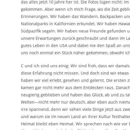
das alles jetzt 10 Jahre her ist. Die Fotos lügen nicht:
gekommen. Aber wenn ich mich Frage, wo die Zeit gebli
Erinnerungen. Wir haben das Wandern, Backpacken und
Nationalparks in Kalifornien erkundet. Wir haben Hawai
Südpazifik segeln. Wir haben neue Freunde gefunden un
unsere Erwartungen zurück geschraubt und dann im Lauf
gutes Leben in den USA und dabei nie den Spaß an unse
uns noch einmal ein Stück näher gekommen, obwohl ich 
C und ich sind uns einig: Wir sind froh, dass wir dama
diese Erfahrung nicht missen. Und doch sind wir etwas 
haben wir viel erlebt, gesehen und gelernt. Die ersten
kamen gar nicht mehr aus dem Entdecken raus. Danach e
neugierig geblieben und haben das Glück, ab und zu t
Welten—nicht mehr nur deutsch, aber eben auch niemals 
irre spannend, denn wir sehen viele Dinge jetzt aus zwe
und warum sie im neuen Land an ihrer Kultur festhal
Heimat bleibt eben Heimat. Wir sprechen nach wie vor