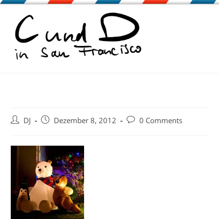
Zum
Inhalt
springen
Beitrags-
Beitrag
Beitrags-
DJ
Dezember 8, 2012
0 Comments
Autor:
veröffentlicht:
Kommentare: