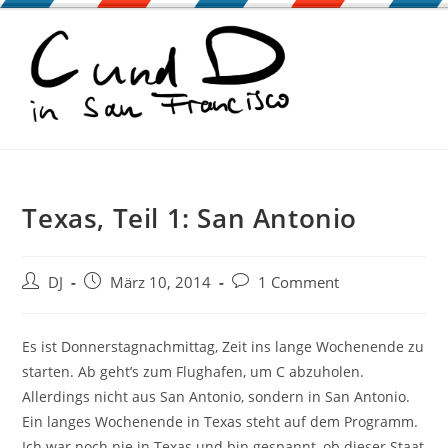
Zum
Inhalt
springen
Texas, Teil 1: San Antonio
Beitrags-
Beitrag
Beitrags-
DJ
März 10, 2014
1 Comment
Autor:
veröffentlicht:
Kommentare:
Es ist Donnerstagnachmittag, Zeit ins lange Wochenende zu
starten. Ab geht’s zum Flughafen, um C abzuholen.
Allerdings nicht aus San Antonio, sondern in San Antonio.
Ein langes Wochenende in Texas steht auf dem Programm.
Ich war noch nie in Texas und bin gespannt, ob dieser Staat