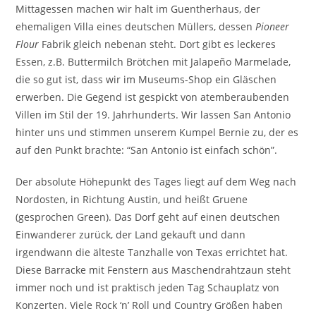
Mittagessen machen wir halt im Guentherhaus, der
ehemaligen Villa eines deutschen Müllers, dessen
Pioneer
Flour
Fabrik gleich nebenan steht. Dort gibt es leckeres
Essen, z.B. Buttermilch Brötchen mit Jalapeño Marmelade,
die so gut ist, dass wir im Museums-Shop ein Gläschen
erwerben. Die Gegend ist gespickt von atemberaubenden
Villen im Stil der 19. Jahrhunderts. Wir lassen San Antonio
hinter uns und stimmen unserem Kumpel Bernie zu, der es
auf den Punkt brachte: “San Antonio ist einfach schön”.
Der absolute Höhepunkt des Tages liegt auf dem Weg nach
Nordosten, in Richtung Austin, und heißt Gruene
(gesprochen Green). Das Dorf geht auf einen deutschen
Einwanderer zurück, der Land gekauft und dann
irgendwann die älteste Tanzhalle von Texas errichtet hat.
Diese Barracke mit Fenstern aus Maschendrahtzaun steht
immer noch und ist praktisch jeden Tag Schauplatz von
Konzerten. Viele Rock ‘n’ Roll und Country Größen haben