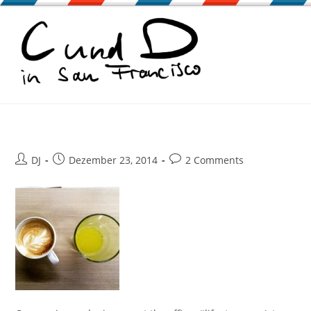
Zum
Inhalt
springen
Beitrags-
Beitrag
Beitrags-
DJ
Dezember 23, 2014
2 Comments
Autor:
veröffentlicht:
Kommentare: